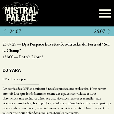
Aller
au
contenu
principal
24.07
26.07
25.07.25
—
Dj à l'espace buvette/foodtrucks du Festival "Sur
le Champ"
19h00
—
Entrée Libre !
DJ YARA
CB et bar sur place
------------------------------------
Les soirées des OFF se destinent à tous les publics sans exclusivité. Nous serons
attentifs à ce que les événements soient des espaces conviviaux et nous
observerons une tolérance zéro face aux violences sexistes et sexuelles, aux
violences transphobes, homophobes, validistes et xénophobes. Si vous ne partagez
pas ces valeurs avec nous, abstenez-vous de venir nous visiter. Dans le respect des
valeurs que nous défendons, vous êtes tous les bienvenus.