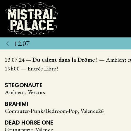
Aller
au
contenu
principal
12.07
13.07.24
—
Du talent dans la Drôme !
—
Ambient e
19h00
—
Entrée Libre !
STEGONAUTE
Ambient, Vercors
BRAHIMI
Computer-Punk/Bedroom-Pop, Valence26
DEAD HORSE ONE
Grungegaze, Valence