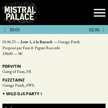
Aller
au
contenu
principal
30.05
02.06
01.06.23
—
Jour 1, à la Barrack
—
Garage Punk
Proposé par Fuzz & Pigmé Records
19h00
—
5€
PERVITIN
Gang of Fuzz, FR
FUZZTAINZ
Garage Punk, SWE
+ WILD DJS PARTY !