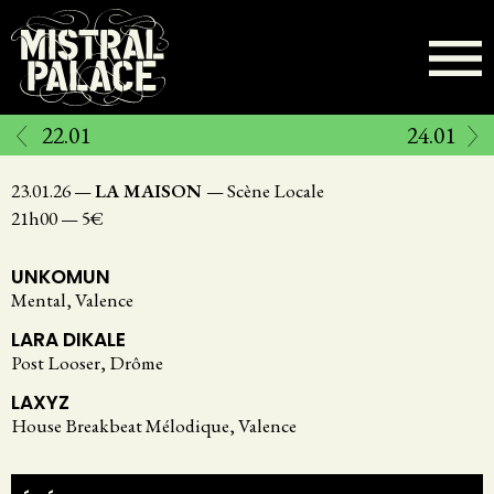
Aller
au
contenu
principal
22.01
24.01
23.01.26
—
LA MAISON
—
Scène Locale
21h00
—
5€
UNKOMUN
Mental, Valence
LARA DIKALE
Post Looser, Drôme
LAXYZ
House Breakbeat Mélodique, Valence