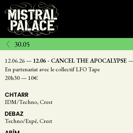
Aller
au
contenu
principal
30.05
12.06.26
—
12.06 - CANCEL THE APOCALYPSE
En partenariat avec le collectif LFO Tape
20h30
—
10€
CHTARR
IDM/Techno, Crest
DEBAZ
Techno/Expé, Crest
ABÎM