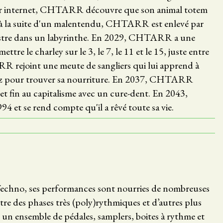
 sur internet, CHTARR découvre que son animal totem
6, à la suite d'un malentendu, CHTARR est enlevé par
estre dans un labyrinthe. En 2029, CHTARR a une
mettre le charley sur le 3, le 7, le 11 et le 15, juste entre
R rejoint une meute de sangliers qui lui apprend à
 nez pour trouver sa nourriture. En 2037, CHTARR
 met fin au capitalisme avec un cure-dent. En 2043,
 et se rend compte qu'il a rêvé toute sa vie.
echno, ses performances sont nourries de nombreuses
tre des phases très (poly)rythmiques et d’autres plus
 un ensemble de pédales, samplers, boites à rythme et