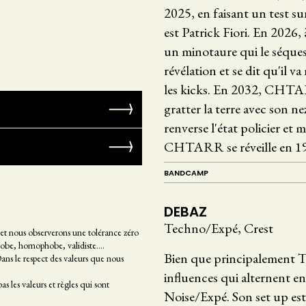
2025, en faisant un test
est Patrick Fiori. En 202
un minotaure qui le séqu
révélation et se dit qu'il va 
les kicks. En 2032, CHTAR
gratter la terre avec son
renverse l'état policier et
CHTARR se réveille en 1994
BANDCAMP
DEBAZ
Techno/Expé, Crest
 et nous observerons une tolérance zéro
phobe, homophobe, validiste....
Bien que principalement T
Dans le respect des valeurs que nous
influences qui alternent en
 les valeurs et règles qui sont
Noise/Expé. Son set up est