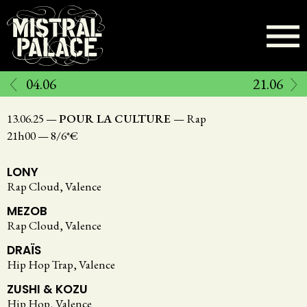
Aller
au
contenu
principal
04.06
21.06
13.06.25
—
POUR LA CULTURE
—
Rap
21h00
—
8/6*€
LONY
Rap Cloud, Valence
MEZOB
Rap Cloud, Valence
DRAÏS
Hip Hop Trap, Valence
ZUSHI & KOZU
Hip Hop, Valence