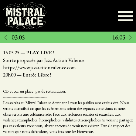
Aller
au
contenu
principal
03.05
16.05
15.05.25
—
PLAY LIVE !
Soirée proposée par Jazz Action Valence
https://www.jazzactionvalence.com
20h00
—
Entrée Libre !
CB et bar sur place, pas de restauration.
------------------------------------
Les soirées au Mistral Palace se destinent à tous les publics sans exclusivité. Nous
serons attentifs à ce que les événements soient des espaces conviviaux et nous
observerons une tolérance zéro face aux violences sexistes et sexuelles, aux
violences transphobes, homophobes, validistes et xénophobes. Si vous ne partagez
pas ces valeurs avec nous, abstenez-vous de venir nous visiter. Dans le respect des
valeurs que nous défendons, vous êtes tous les bienvenus.