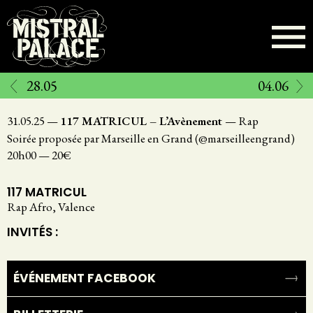
Aller
au
contenu
principal
28.05
04.06
31.05.25
—
117 MATRICUL – L’Avènement
—
Rap
Soirée proposée par Marseille en Grand (@marseilleengrand)
20h00
—
20€
117 MATRICUL
Rap Afro, Valence
INVITÉS :
ÉVÉNEMENT FACEBOOK