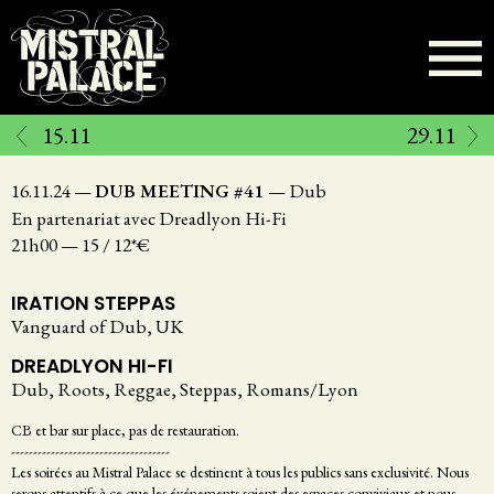
Aller
au
contenu
principal
15.11
29.11
16.11.24
—
DUB MEETING #41
—
Dub
En partenariat avec Dreadlyon Hi-Fi
21h00
—
15 / 12*€
IRATION STEPPAS
Vanguard of Dub, UK
DREADLYON HI-FI
Dub, Roots, Reggae, Steppas, Romans/Lyon
CB et bar sur place, pas de restauration.
------------------------------------
Les soirées au Mistral Palace se destinent à tous les publics sans exclusivité. Nous
serons attentifs à ce que les événements soient des espaces conviviaux et nous