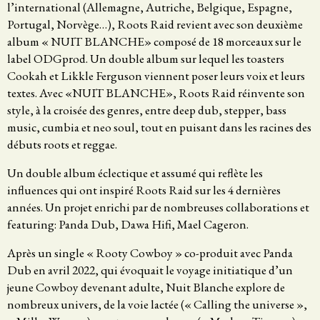
l’international (Allemagne, Autriche, Belgique, Espagne,
Portugal, Norvège…), Roots Raid revient avec son deuxième
album « NUIT BLANCHE» composé de 18 morceaux sur le
label ODGprod. Un double album sur lequel les toasters
Cookah et Likkle Ferguson viennent poser leurs voix et leurs
textes. Avec «NUIT BLANCHE», Roots Raid réinvente son
style, à la croisée des genres, entre deep dub, stepper, bass
music, cumbia et neo soul, tout en puisant dans les racines des
débuts roots et reggae.
Un double album éclectique et assumé qui reflète les
influences qui ont inspiré Roots Raid sur les 4 dernières
années. Un projet enrichi par de nombreuses collaborations et
featuring: Panda Dub, Dawa Hifi, Mael Cageron.
Après un single « Rooty Cowboy » co-produit avec Panda
Dub en avril 2022, qui évoquait le voyage initiatique d’un
jeune Cowboy devenant adulte, Nuit Blanche explore de
nombreux univers, de la voie lactée (« Calling the universe »,