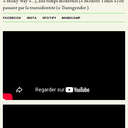
« Milky Way »…), aux temps modernes (« Modern Times ») en
passant par la transidentité (« Transgender ).
FACEBOOK
INSTA
SPOTIFY
BANDCAMP