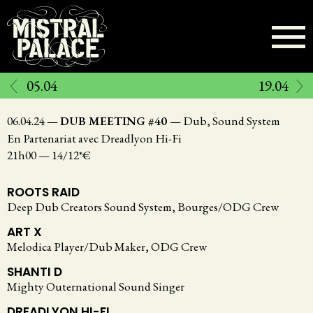
Aller
au
contenu
principal
05.04
19.04
06.04.24
—
DUB MEETING #40
—
Dub, Sound System
En Partenariat avec Dreadlyon Hi-Fi
21h00
—
14/12*€
ROOTS RAID
Deep Dub Creators Sound System, Bourges/ODG Crew
ART X
Melodica Player/Dub Maker, ODG Crew
SHANTI D
Mighty Outernational Sound Singer
DREADLYON HI-FI