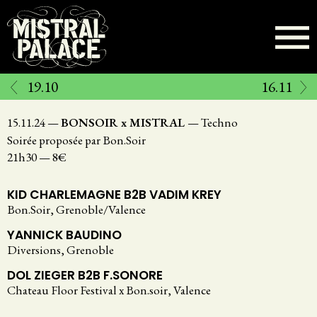
Aller
au
contenu
principal
19.10
16.11
15.11.24
—
BONSOIR x MISTRAL
—
Techno
Soirée proposée par Bon.Soir
21h30
—
8€
KID CHARLEMAGNE B2B VADIM KREY
Bon.Soir, Grenoble/Valence
YANNICK BAUDINO
Diversions, Grenoble
DOL ZIEGER B2B F.SONORE
Chateau Floor Festival x Bon.soir, Valence