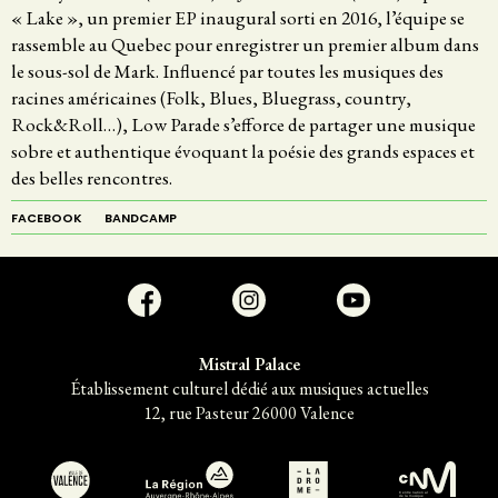
« Lake », un premier EP inaugural sorti en 2016, l’équipe se
rassemble au Quebec pour enregistrer un premier album dans
le sous-sol de Mark. Influencé par toutes les musiques des
racines américaines (Folk, Blues, Bluegrass, country,
Rock&Roll…), Low Parade s’efforce de partager une musique
sobre et authentique évoquant la poésie des grands espaces et
des belles rencontres.
FACEBOOK
BANDCAMP
Mistral Palace
Établissement culturel dédié aux musiques actuelles
12, rue Pasteur 26000 Valence
C
en
t
r
e
national
d
e la
m
usique