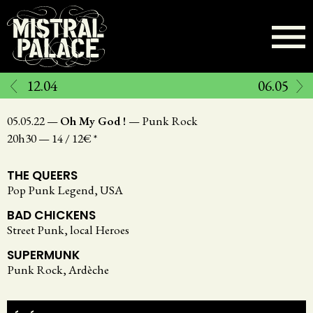
Aller
au
contenu
principal
12.04
06.05
05.05.22
—
Oh My God !
—
Punk Rock
20h30
—
14 / 12€ *
THE QUEERS
Pop Punk Legend, USA
BAD CHICKENS
Street Punk, local Heroes
SUPERMUNK
Punk Rock, Ardèche