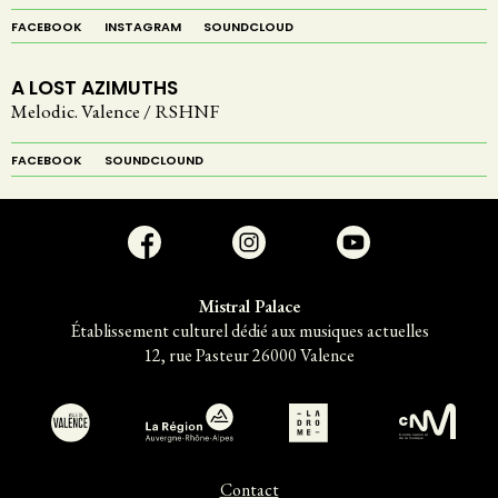
FACEBOOK
INSTAGRAM
SOUNDCLOUD
A LOST AZIMUTHS
Melodic. Valence / RSHNF
FACEBOOK
SOUNDCLOUND
Mistral Palace
Établissement culturel dédié aux musiques actuelles
12, rue Pasteur 26000 Valence
C
en
t
r
e
national
d
e la
m
usique
Contact