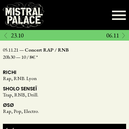
Aller
au
contenu
principal
23.10
06.11
05.11.21
—
Concert RAP / RNB
20h30
—
10 / 8€ *
RICHI
Rap, RNB. Lyon
SHOLO SENSEÏ
Trap, RNB, Drill.
ØSØ
Rap, Pop, Electro.